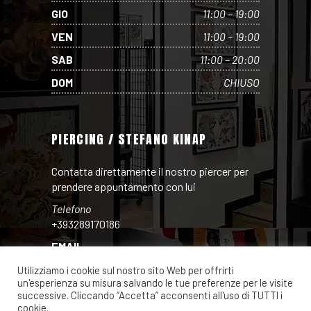
GIO
11:00 – 19:00
VEN
11:00 – 19:00
SAB
11:00 – 20:00
DOM
CHIUSO
PIERCING / STEFANO KINAP
Contatta direttamente il nostro piercer per
prendere appuntamento con lui
Telefono
+393289170186
EMAIL
INSTAGRAM
Utilizziamo i cookie sul nostro sito Web per offrirti
un'esperienza su misura salvando le tue preferenze per le visite
FACEBOOK
successive. Cliccando “Accetta” acconsenti all'uso di TUTTI i
cookie.