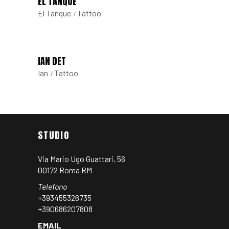
EL TANQUE
El Tanque
Tattoo
IAN DET
Ian
Tattoo
STUDIO
Via Mario Ugo Guattari, 56
00172 Roma RM
Telefono
+393455326735
+390686207808
EMAIL