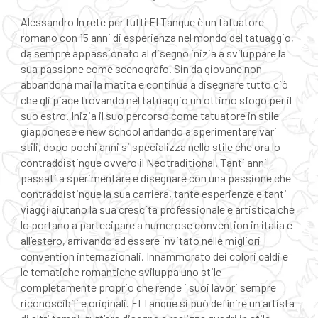
Alessandro In rete per tutti El Tanque è un tatuatore
romano con 15 anni di esperienza nel mondo del tatuaggio,
da sempre appassionato al disegno inizia a sviluppare la
sua passione come scenografo. Sin da giovane non
abbandona mai la matita e continua a disegnare tutto ciò
che gli piace trovando nel tatuaggio un ottimo sfogo per il
suo estro. Inizia il suo percorso come tatuatore in stile
giapponese e new school andando a sperimentare vari
stili, dopo pochi anni si specializza nello stile che ora lo
contraddistingue ovvero il Neotraditional. Tanti anni
passati a sperimentare e disegnare con una passione che
contraddistingue la sua carriera, tante esperienze e tanti
viaggi aiutano la sua crescita professionale e artistica che
lo portano a partecipare a numerose convention in italia e
all’estero, arrivando ad essere invitato nelle migliori
convention internazionali. Innammorato dei colori caldi e
le tematiche romantiche sviluppa uno stile
completamente proprio che rende i suoi lavori sempre
riconoscibili e originali. El Tanque si può definire un artista