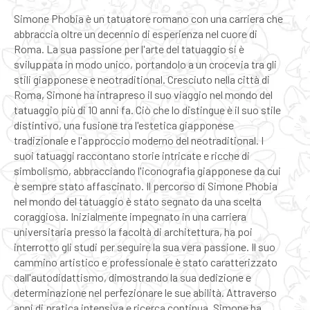
Simone Phobia è un tatuatore romano con una carriera che
abbraccia oltre un decennio di esperienza nel cuore di
Roma. La sua passione per l'arte del tatuaggio si è
sviluppata in modo unico, portandolo a un crocevia tra gli
stili giapponese e neotraditional. Cresciuto nella città di
Roma, Simone ha intrapreso il suo viaggio nel mondo del
tatuaggio più di 10 anni fa. Ciò che lo distingue è il suo stile
distintivo, una fusione tra l'estetica giapponese
tradizionale e l'approccio moderno del neotraditional. I
suoi tatuaggi raccontano storie intricate e ricche di
simbolismo, abbracciando l'iconografia giapponese da cui
è sempre stato affascinato. Il percorso di Simone Phobia
nel mondo del tatuaggio è stato segnato da una scelta
coraggiosa. Inizialmente impegnato in una carriera
universitaria presso la facoltà di architettura, ha poi
interrotto gli studi per seguire la sua vera passione. Il suo
cammino artistico e professionale è stato caratterizzato
dall'autodidattismo, dimostrando la sua dedizione e
determinazione nel perfezionare le sue abilità. Attraverso
anni di pratica intensiva e ricerca continua, Simone ha