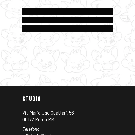
Phobia
Tattoo
EL TANQUE
El Tanque
Tattoo
IAN DET
Ian
Tattoo
STUDIO
Via Mario Ugo Guattari, 56
00172 Roma RM
Telefono