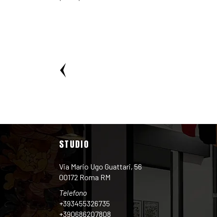
STUDIO
Via Mario Ugo Guattari, 56
00172 Roma RM
Telefono
+393455326735
+390686207808