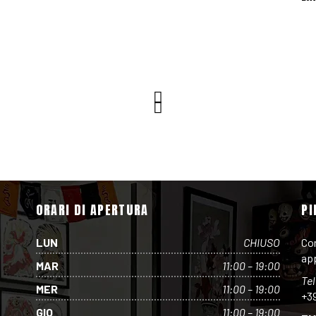
ORARI DI APERTURA
PI
LUN
CHIUSO
Con
ap
MAR
11:00 – 19:00
Te
MER
11:00 – 19:00
+3
GIO
11:00 – 19:00