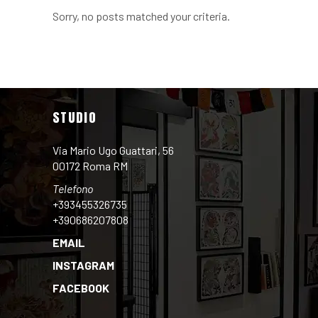
Sorry, no posts matched your criteria.
STUDIO
Via Mario Ugo Guattari, 56
00172 Roma RM
Telefono
+393455326735
+390686207808
EMAIL
INSTAGRAM
FACEBOOK